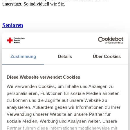
unterstützt. So individuell wie Sie.
Senioren
Auch im Alter wollen wir uns oder unsere Angehörigen gut umsorgt
wissen. Wer ist da, wer kann mich unterstützen? In diesem Bereich
gibt es eine Vielzahl an unterschiedlichen Beratungs- und
Unterstützungsangeboten vom Deutsches Rotes Kreuz. Lassen Sie
Zustimmung
Details
Über Cookies
uns doch gemeinsam nach der für Sie besten Lösung schauen.
Diese Webseite verwendet Cookies
Gesundheit und Prävention
Wir verwenden Cookies, um Inhalte und Anzeigen zu
Das Deutsche Rote Kreuz setzt sich mit präventiven Maßnahmen
personalisieren, Funktionen für soziale Medien anbieten
zur Gesundheitsförderung ein. Wir vermitteln Ihnen
Gesundheitsprogramme und Rehabilitationsmaßnahmen für jede
zu können und die Zugriffe auf unsere Website zu
Altersklasse an, und helfen Ihnen im Krankheitsfall z.B. mit
analysieren. Außerdem geben wir Informationen zu Ihrer
Krankentransporten oder auch Beratungen rund um das Thema
Verwendung unserer Website an unsere Partner für
Gesundheit.
soziale Medien, Werbung und Analysen weiter. Unsere
Partner führen diese Informationen möglicherweise mit