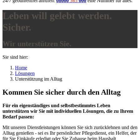
24/7 gebührenfrei anrufen:
08000
365
000
eine Nummer für alles.
Leben will gelebt werden.
Sicher.
Wir unterstützen Sie.
Sie sind hier:
Home
Lösungen
Unterstützung im Alltag
Kommen Sie sicher durch den Alltag
Für ein eigenständiges und selbstbestimmtes Leben
unterstützen wir Sie mit individuellen Lösungen, die zu Ihrem
Bedarf passen:
Mit unseren Dienstleistungen können Sie sich zurücklehnen und den
Alltag genießen - sei es Ihr persönlicher Pflegedienst, ein Helfer, der
für Sie Einkäufe erledigt oder Sie Zuhause beim Haushalt