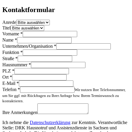
Kontaktformular
Anrede
Titel
Vorname
*
Name
*
Unternehmen/Organisation
*
Funktion
*
Straße
*
Hausnummer
*
PLZ
*
Ort
*
E-Mail
*
Telefon
*
Wir nutzen Ihre Telefonnummer,
um Sie ggf. mit Rückfragen zu Ihrer Anfrage bzw. Ihrem Terminwunsch zu
kontaktieren.
Ihre Anmerkungen
Ich nehme die
Datenschutzerklärung
zur Kenntnis. Verantwortliche
Stelle: DRK Hausnotruf und Assistenzdienste in Sachsen und