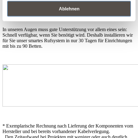
Wir installieren und übergeben Ihnen
Ablehnen
Sophia – in 30 Tagen für 90 Betten!
In unseren Augen muss gute Unterstützung vor allem eines sein:
Schnell verfügbar, wenn Sie benötigt wird. Deshalb installieren wir
für Sie unser smartes Rufsystem in nur 30 Tagen für Einrichtungen
mit bis zu 90 Betten.
* Exemplarische Rechnung nach Lieferung der Komponenten vom
Hersteller und bei bereits vorhandener Kabelverlegung.
Den Zeitaufwand bei Projekten mit weniger oder auch deutlich